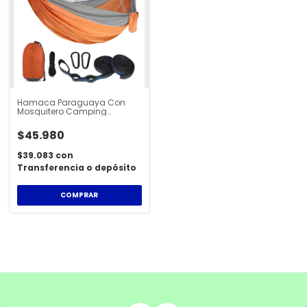
Hamaca Paraguaya Con
Mosquitero Camping
Compacta Reforzada -
HAM200
$45.980
$39.083
con
Transferencia o depósito
COMPRAR