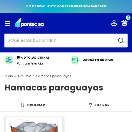
15% DE DESCUENTO POR TRANSFERENCIA BANCARIA
0
15% DTO. ADICIONAL
ABONÁ EN CUOTAS
Por transferencia
Inicio
>
Aire libre
>
Hamacas paraguayas
Hamacas paraguayas
ORDENAR
FILTRAR