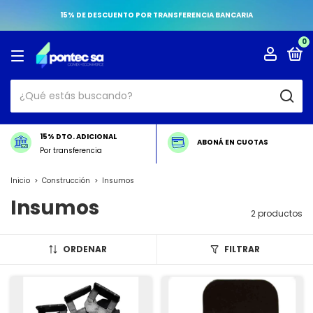
15% DE DESCUENTO POR TRANSFERENCIA BANCARIA
0
15% DTO. ADICIONAL
ABONÁ EN CUOTAS
Por transferencia
Inicio
>
Construcción
>
Insumos
Insumos
2 productos
ORDENAR
FILTRAR